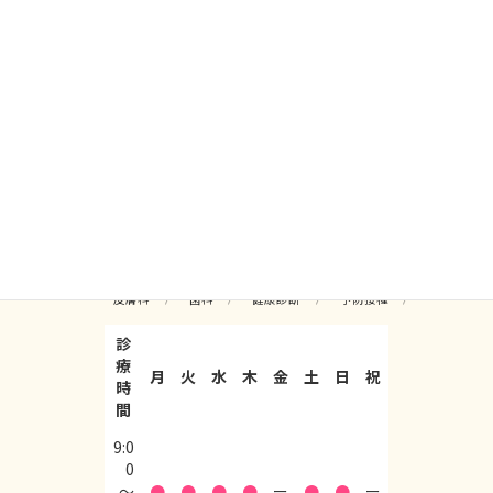
SAKURA Medical and Dental Clinic
［ No. CN10468 ］Valid Until 06/07/2020
04-445-2875
（日本語対応可能）
ア
ア
ア
ア
イ
イ
イ
イ
コ
コ
コ
コ
ン
ン
ン
ン
リ
リ
リ
リ
ン
ン
ン
ン
一般内科
循環器内科
産婦人科
ク
ク
ク
ク
皮膚科
歯科
健康診断
予防接種
診
療
月
火
水
木
金
土
日
祝
時
間
9:0
0
〜
●
●
●
●
ー
●
●
ー