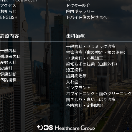
アクセス
ドクター紹介
お知らせ
院内ギャラリー
ENGLISH
ドバイ在住の皆さまへ
診療内容
歯科治療
一般歯科・セラミック治療
一般内科
根管治療（歯の神経・根の治療）
循環器内科
小児歯科・小児矯正
産婦人科
親知らずの抜歯（口腔外科）
皮膚科
矯正歯科
健康診断
歯周病治療
予防接種
入れ歯
インプラント
ホワイトニング・歯のクリーニング
歯ぎしり・食いしばり治療
予防歯科・定期健診