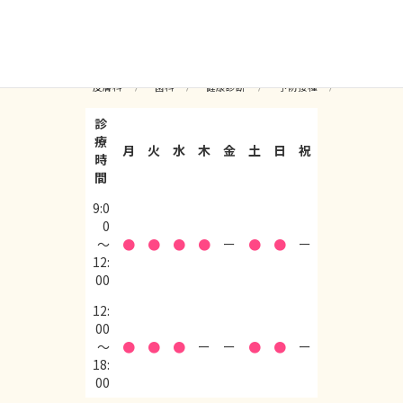
ア
ア
ア
ア
イ
イ
イ
イ
コ
コ
コ
コ
ン
ン
ン
ン
リ
リ
リ
リ
ン
ン
ン
ン
一般内科
循環器内科
産婦人科
ク
ク
ク
ク
皮膚科
歯科
健康診断
予防接種
診
療
月
火
水
木
金
土
日
祝
時
間
9:0
0
〜
●
●
●
●
ー
●
●
ー
12:
00
12:
00
〜
●
●
●
ー
ー
●
●
ー
18:
00