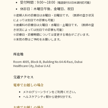
受付時間：9:00～18:00
（電話受付は日本語対応可能）
休診日：木曜日午後、金曜日、祝日
※産婦人科の診療日は水曜日・日曜日です。（医師の空き状況
によっては別日での診察も可能）
※皮膚科の診療日は火曜日・水曜日・土曜日です。（医師の空
き状況によっては別日での診察も可能）
※診療日・診療時間については変更する場合がございます。
※来院の際はご予約をお願いします。
所在地
Room 4005, Block B, Building No.64 Al-Razi, Dubai
Healthcare City, Dubai U.A.E
交通アクセス
電車でお越しの場合
メトログリーンラインをご利用ください。
ヘルスケアシティ駅から徒歩5分です。
お車でお越しの場合